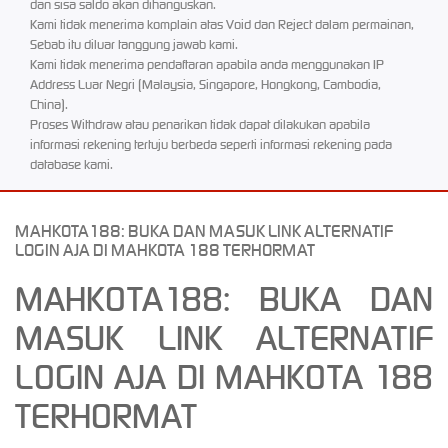
dan sisa saldo akan dihanguskan.
Kami tidak menerima komplain atas Void dan Reject dalam permainan,
Sebab itu diluar tanggung jawab kami.
Kami tidak menerima pendaftaran apabila anda menggunakan IP
Address Luar Negri (Malaysia, Singapore, Hongkong, Cambodia,
China).
Proses Withdraw atau penarikan tidak dapat dilakukan apabila
informasi rekening tertuju berbeda seperti informasi rekening pada
database kami.
MAHKOTA188: BUKA DAN MASUK LINK ALTERNATIF
LOGIN AJA DI MAHKOTA 188 TERHORMAT
MAHKOTA188: BUKA DAN
MASUK LINK ALTERNATIF
LOGIN AJA DI MAHKOTA 188
TERHORMAT