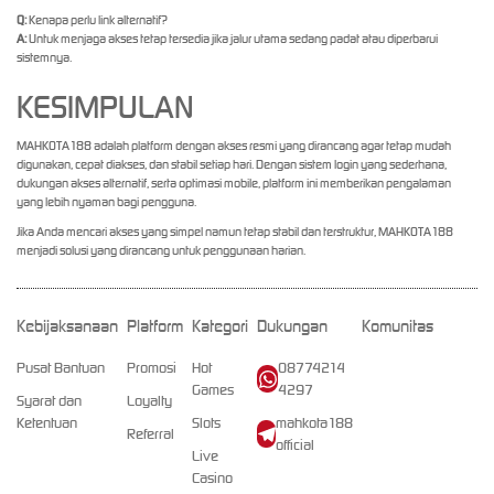
Q:
Kenapa perlu link alternatif?
A:
Untuk menjaga akses tetap tersedia jika jalur utama sedang padat atau diperbarui
sistemnya.
KESIMPULAN
MAHKOTA188 adalah platform dengan akses resmi yang dirancang agar tetap mudah
digunakan, cepat diakses, dan stabil setiap hari. Dengan sistem login yang sederhana,
dukungan akses alternatif, serta optimasi mobile, platform ini memberikan pengalaman
yang lebih nyaman bagi pengguna.
Jika Anda mencari akses yang simpel namun tetap stabil dan terstruktur, MAHKOTA188
menjadi solusi yang dirancang untuk penggunaan harian.
Kebijaksanaan
Platform
Kategori
Dukungan
Komunitas
Pusat Bantuan
Promosi
Hot
08774214
Games
4297
Syarat dan
Loyalty
Ketentuan
Slots
mahkota188
Referral
official
Live
Casino