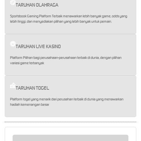
TARUHAN OLAHRAGA
Sportsbook Gaming Platform Terbaik menawarkan lebih banyak game, odds yang
lebih tinggi, dan menyediakan pilihan yang lebih banyak untuk pemain.
TARUHAN LIVE KASINO
Platform Pilihan bagi perusahaan-perusahaan terbaik di dunia, dengan pilihan
variasi game terbanyak
TARUHAN TOGEL
Platform togel yang menarik dari perusahan terbaik di dunia yang menawarkan
hadiah kemenangan besar