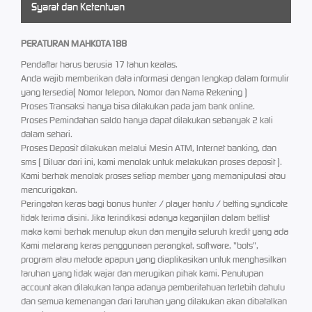
Syarat dan Ketentuan
PERATURAN MAHKOTA188
Pendaftar harus berusia 17 tahun keatas.
Anda wajib memberikan data informasi dengan lengkap dalam formulir
yang tersedia( Nomor telepon, Nomor dan Nama Rekening )
Proses Transaksi hanya bisa dilakukan pada jam bank online.
Proses Pemindahan saldo hanya dapat dilakukan sebanyak 2 kali
dalam sehari.
Proses Deposit dilakukan melalui Mesin ATM, Internet banking, dan
sms ( Diluar dari ini, kami menolak untuk melakukan proses deposit ).
Kami berhak menolak proses setiap member yang memanipulasi atau
mencurigakan.
Peringatan keras bagi bonus hunter / player hantu / betting syndicate
tidak terima disini. Jika terindikasi adanya keganjilan dalam betlist
maka kami berhak menutup akun dan menyita seluruh kredit yang ada
Kami melarang keras penggunaan perangkat, software, "bots",
program atau metode apapun yang diaplikasikan untuk menghasilkan
taruhan yang tidak wajar dan merugikan pihak kami. Penutupan
account akan dilakukan tanpa adanya pemberitahuan terlebih dahulu
dan semua kemenangan dari taruhan yang dilakukan akan dibatalkan