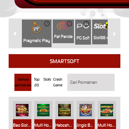
i
i
i
i
i
Facha
Fat Panda
Slot88 x PP
PG Soft
Pragmatic Play
SMARTSOFT
Semua
Top
Slots
Crash
permainan
20
Game
Bao Slot 5X
Multi Hot 100
Habesha Fortune 5
Jingle Bell Bonanza
Multi Hot 5 Deluxe