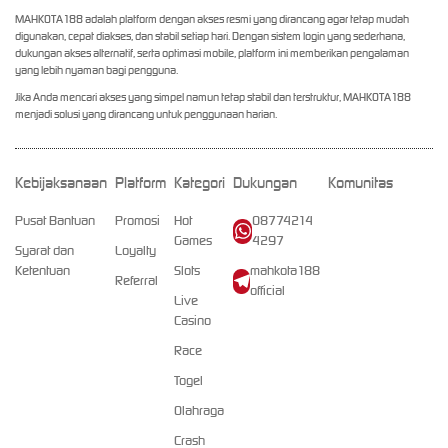
MAHKOTA188 adalah platform dengan akses resmi yang dirancang agar tetap mudah
digunakan, cepat diakses, dan stabil setiap hari. Dengan sistem login yang sederhana,
dukungan akses alternatif, serta optimasi mobile, platform ini memberikan pengalaman
yang lebih nyaman bagi pengguna.
Jika Anda mencari akses yang simpel namun tetap stabil dan terstruktur, MAHKOTA188
menjadi solusi yang dirancang untuk penggunaan harian.
Kebijaksanaan
Platform
Kategori
Dukungan
Komunitas
Pusat Bantuan
Promosi
Hot
08774214
Games
4297
Syarat dan
Loyalty
Ketentuan
Slots
mahkota188
Referral
official
Live
Casino
Race
Togel
Olahraga
Crash