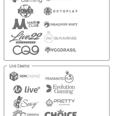
Live Casino