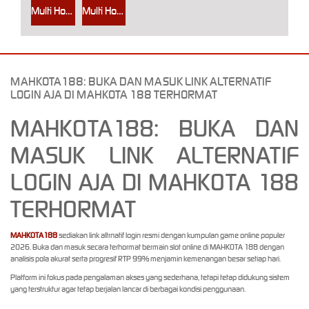
Multi Hot 5 Wild
Multi Hot Wild Ways
MAHKOTA188: BUKA DAN MASUK LINK ALTERNATIF
LOGIN AJA DI MAHKOTA 188 TERHORMAT
MAHKOTA188: BUKA DAN
MASUK LINK ALTERNATIF
LOGIN AJA DI MAHKOTA 188
TERHORMAT
MAHKOTA188
sediakan link altrnatif login resmi dengan kumpulan game online populer
2026. Buka dan masuk secara terhormat bermain slot online di MAHKOTA 188 dengan
analisis pola akurat serta progresif RTP 99% menjamin kemenangan besar setiap hari.
Platform ini fokus pada pengalaman akses yang sederhana, tetapi tetap didukung sistem
yang terstruktur agar tetap berjalan lancar di berbagai kondisi penggunaan.