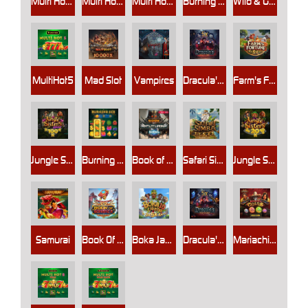
Multi Hot Ways
Multi Hot 20
Multi Hot 40
Burning Ice 40
Wild & Gods
MultiHot5
Mad Slot
Vampires
Dracula's Fortune
Farm's Fortune
Jungle Sisters Deluxe
Burning Ice
Book of Futuria
Safari Simba
Jungle Sisters
Samurai
Book Of Bonanza
Boka Jamba 10
Dracula's Fortune Halloween Edition
Mariachi Coins