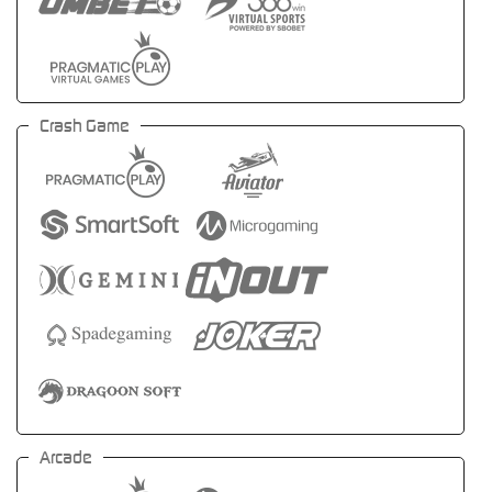
Crash Game
Arcade