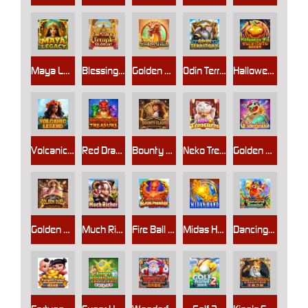
Maya Legacy
Blessing Temple
Golden Qilin
Odin Territory
Halloween Win
Volcanic Legend
Red Dragon’s Treasure
Bounty Clash
Neko Treasures
Golden Snake
Golden Duel
Much Richer
Fire Ball Blaze Phoenix
Midas Hand
Dancing Samba