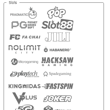
Slots