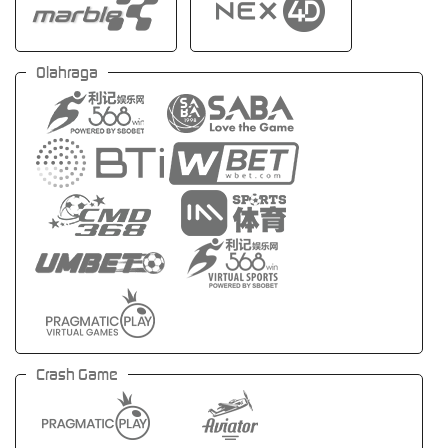
Olahraga
Crash Game