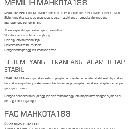
MEMILIH MAHKOTA188
MAHKOTA188 dipilih karena memberikan akses yang lebih sederhana tetapi tetap stabil.
Sistemnya dirancang agar pengguna bisa masuk tanpa hambatan teknis yang
mengganggu pengalaman.
Akses cepat dengan sistem yang terstruktur
Stabil meskipun trafik sedang tinggi
Bisa digunakan kapan saja
Link alternatif selalu tersedia
Pengalaman pengguna lebih konsisten
SISTEM YANG DIRANCANG AGAR TETAP
STABIL
MAHKOTA188 menggunakan sistem yang terus dipantau agar tetap stabil saat digunakan
banyak orang sekaligus. Hal ini membantu menjaga pengalaman akses tetap lancar tanpa
gangguan berarti.
Dengan pendekatan ini, pengguna bisa tetap menggunakan platform dengan nyaman di
berbagai kondisi jaringan.
FAQ MAHKOTA188
Q:
Apa itu MAHKOTA188?
A:
MAHKOTA188 adalah platform dengan akses resmi yang mudah, cepat, dan stabil