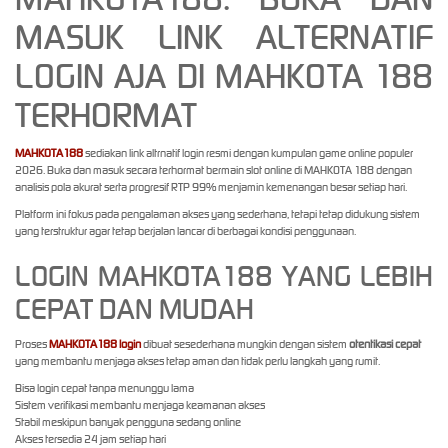
MASUK LINK ALTERNATIF
LOGIN AJA DI MAHKOTA 188
TERHORMAT
MAHKOTA188
sediakan link altrnatif login resmi dengan kumpulan game online populer
2026. Buka dan masuk secara terhormat bermain slot online di MAHKOTA 188 dengan
analisis pola akurat serta progresif RTP 99% menjamin kemenangan besar setiap hari.
Platform ini fokus pada pengalaman akses yang sederhana, tetapi tetap didukung sistem
yang terstruktur agar tetap berjalan lancar di berbagai kondisi penggunaan.
LOGIN MAHKOTA188 YANG LEBIH
CEPAT DAN MUDAH
Proses
MAHKOTA188 login
dibuat sesederhana mungkin dengan sistem
otentikasi cepat
yang membantu menjaga akses tetap aman dan tidak perlu langkah yang rumit.
Bisa login cepat tanpa menunggu lama
Sistem verifikasi membantu menjaga keamanan akses
Stabil meskipun banyak pengguna sedang online
Akses tersedia 24 jam setiap hari