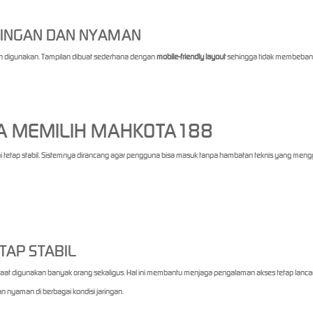
RINGAN DAN NYAMAN
n digunakan. Tampilan dibuat sederhana dengan
mobile-friendly layout
sehingga tidak membebani 
A MEMILIH MAHKOTA188
i tetap stabil. Sistemnya dirancang agar pengguna bisa masuk tanpa hambatan teknis yang me
TAP STABIL
at digunakan banyak orang sekaligus. Hal ini membantu menjaga pengalaman akses tetap lancar
 nyaman di berbagai kondisi jaringan.