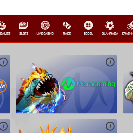
 GAMES
SLOTS
LIVE CASINO
RACE
TOGEL
OLAHRAGA
CRASH
i
i
i
i