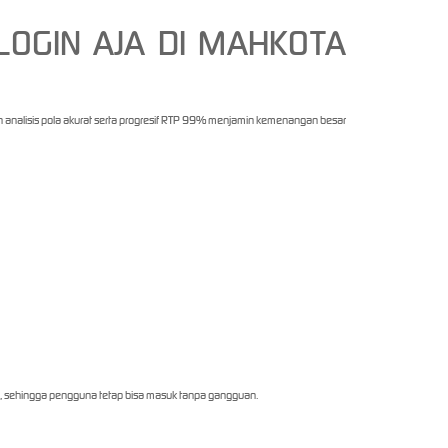
LOGIN AJA DI MAHKOTA
n analisis pola akurat serta progresif RTP 99% menjamin kemenangan besar
, sehingga pengguna tetap bisa masuk tanpa gangguan.