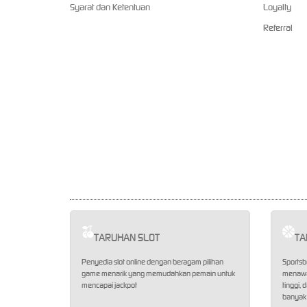
Syarat dan Ketentuan
Loyalty
Referral
TARUHAN SLOT
TA
Penyedia slot online dengan beragam pilihan
Sportsb
game menarik yang memudahkan pemain untuk
menawar
mencapai jackpot
tinggi,
banyak 