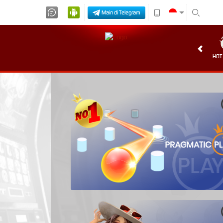
Main di Telegram
HOT