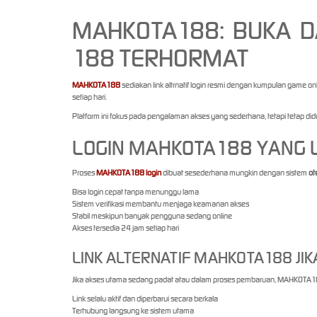
MAHKOTA188: BUKA DA
188 TERHORMAT
MAHKOTA188
sediakan link altrnatif login resmi dengan kumpulan game 
setiap hari.
Platform ini fokus pada pengalaman akses yang sederhana, tetapi tetap didu
LOGIN MAHKOTA188 YANG 
Proses
MAHKOTA188 login
dibuat sesederhana mungkin dengan sistem
ot
Bisa login cepat tanpa menunggu lama
Sistem verifikasi membantu menjaga keamanan akses
Stabil meskipun banyak pengguna sedang online
Akses tersedia 24 jam setiap hari
LINK ALTERNATIF MAHKOTA188 JI
Jika akses utama sedang padat atau dalam proses pembaruan, MAHKOTA188
Link selalu aktif dan diperbarui secara berkala
Terhubung langsung ke sistem utama