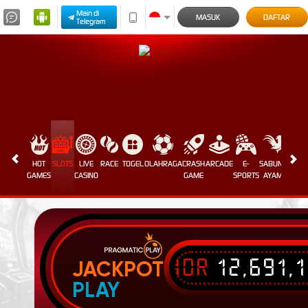
Main di
MASUK
DAFTAR
Telegram
HOT
SLOTS
LIVE
RACE
TOGEL
OLAHRAGA
CRASH
ARCADE
E-
SABUNG
PROM
GAMES
CASINO
GAME
SPORTS
AYAM
IDR
12,691,
JACKPOT
PLAY