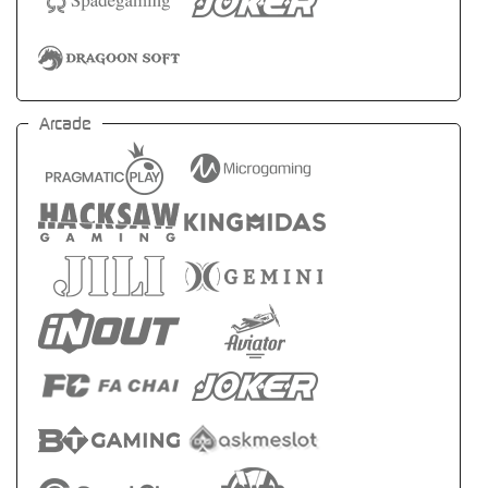
Arcade