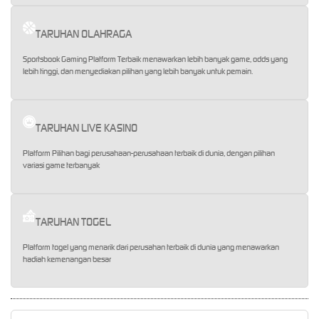
TARUHAN OLAHRAGA
Sportsbook Gaming Platform Terbaik menawarkan lebih banyak game, odds yang
lebih tinggi, dan menyediakan pilihan yang lebih banyak untuk pemain.
TARUHAN LIVE KASINO
Platform Pilihan bagi perusahaan-perusahaan terbaik di dunia, dengan pilihan
variasi game terbanyak
TARUHAN TOGEL
Platform togel yang menarik dari perusahan terbaik di dunia yang menawarkan
hadiah kemenangan besar