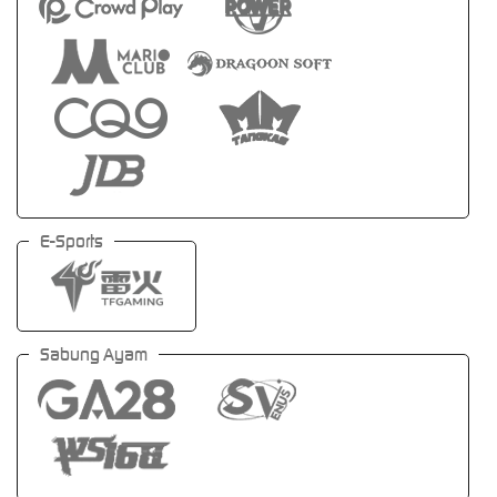
E-Sports
Sabung Ayam