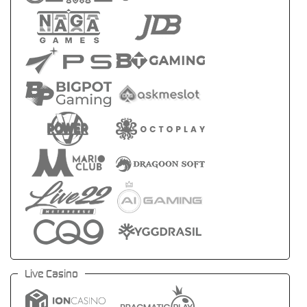
Live Casino