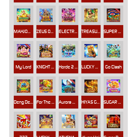
MAHJONG: ORIGIN 2
ZEUS OF OLYMPUS
ELECTRIC ZEUS
TREASURES OF AZTEC Z
SUPER AWESOME
My Lord
KNIGHT ARTHUR
Horde 2 Winter
LUCKY ACE 2
Go Clash
Deng Deng
For The Horde
Aurora Wolf
HIYAS GEMS
SUGAR TEDDY