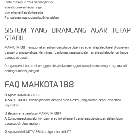
Stabil meskipun trafik sedang tinggi
Bisa digunakan kapan saja
Link alternatif selalu tersedia
Pengalaman pengguna lebih konsisten
SISTEM YANG DIRANCANG AGAR TETAP
STABIL
MAHKOTA188 menggunakan sistem yang terus dipantau agar tetap stabil saat digunakan
banyak orang sekaligus. Hal ini membantu menjaga pengalaman akses tetap lancar tanpa
gangguan berarti.
Dengan pendekatan ini, pengguna bisa tetap menggunakan platform dengan nyaman di
berbagai kondisi jaringan.
FAQ MAHKOTA188
Q:
Apa itu MAHKOTA188?
A:
MAHKOTA188 adalah platform dengan akses resmi yang mudah, cepat, dan stabil
digunakan.
Q:
Bagaimana cara login MAHKOTA188?
A:
Cukup masuk melalui link resmi atau link alternatif yang tersedia dengan sistem login
yang sudah dioptimalkan.
Q:
Apakah MAHKOTA188 bisa digunakan di HP?