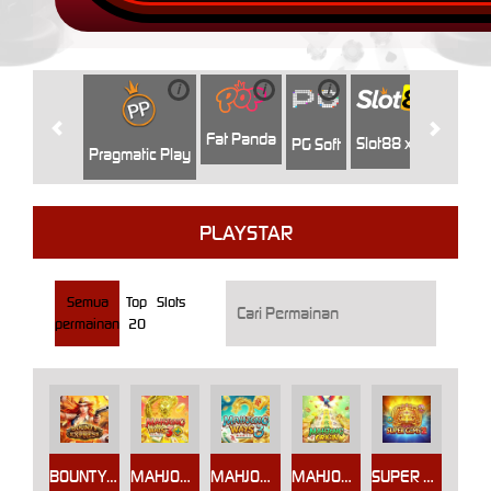
i
i
i
i
i
Facha
Fat Panda
Slot88 x PP
PG Soft
Pragmatic Play
PLAYSTAR
Semua
Top
Slots
permainan
20
BOUNTY EXPRESS
MAHJONG WAYS 3+
MAHJONG WAYS 3
MAHJONG：ORIGIN
SUPER GEMS 2