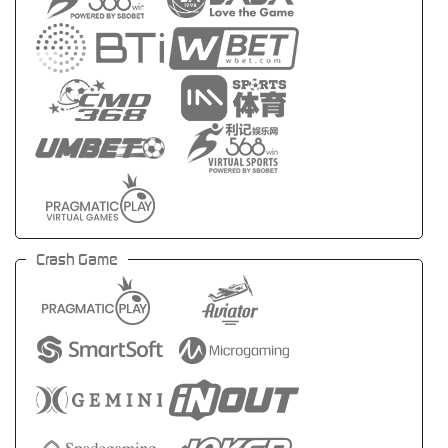
Crash Game