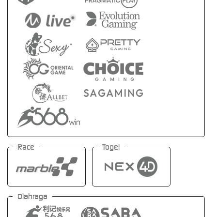
Race
Togel
Olahraga