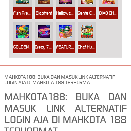
Fish Prawn Crab
Elephant
Halloween
Santa Claus
DIAO CHAN FA DA CAI
GOLDEN JADE
Crazy 777
FEATURE BUY・CHRISTMAS EXPRESS
Chef Husky
MAHKOTA188: BUKA DAN MASUK LINK ALTERNATIF
LOGIN AJA DI MAHKOTA 188 TERHORMAT
MAHKOTA188: BUKA DAN
MASUK LINK ALTERNATIF
LOGIN AJA DI MAHKOTA 188
TERHORMAT