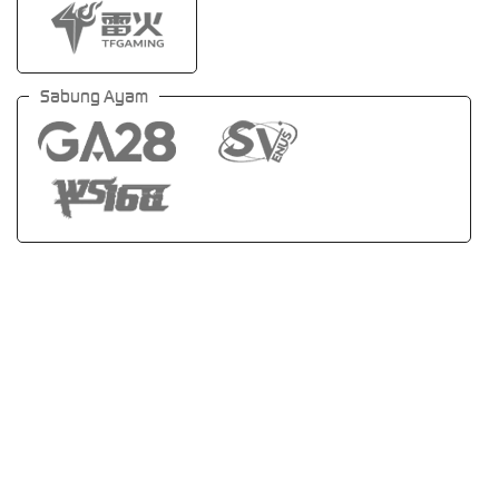
Sabung Ayam