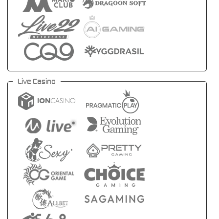
Live Casino