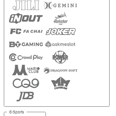
E-Sports