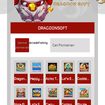
DRAGOONSOFT
Semua
Arcade
Fishing
permainan
Dragon Palace Fishing
Happy Fish
Aztec Treasure
Let's Enhance
Goddess or Crash
Ninja Fishing
Let's Shoot
Crazy Orb
Golden Zuma
Big Hammer