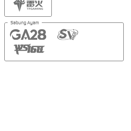
Sabung Ayam