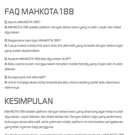
FAQ MAHKOTA188
Q:
Apa itu MAHKOTA188?
A:
MAHKOTA188 adalah platform dengan akses resmi yang mudah, cepat, dan stabil
digunakan.
Q:
Bagaimana cara login MAHKOTA188?
A:
Cukup masuk melalui link resmi atau link alternatif yang tersedia dengan sistem login
yang sudah dioptimalkan.
Q:
Apakah MAHKOTA188 bisa digunakan di HP?
A:
Bisa, karena sudah menggunakan tampilan mobile-friendly yang ringan dan mudah
diakses.
Q:
Kenapa perlu link alternatif?
A:
Untuk menjaga akses tetap tersedia jika jalur utama sedang padat atau diperbarui
sistemnya.
KESIMPULAN
MAHKOTA188 adalah platform dengan akses resmi yang dirancang agar tetap mudah
digunakan, cepat diakses, dan stabil setiap hari. Dengan sistem login yang sederhana,
dukungan akses alternatif, serta optimasi mobile, platform ini memberikan pengalaman
yang lebih nyaman bagi pengguna.
Jika Anda mencari akses yang simpel namun tetap stabil dan terstruktur, MAHKOTA188