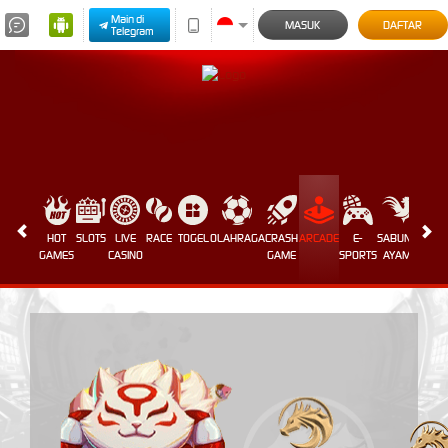
Main di
MASUK
DAFTAR
Telegram
HOT
SLOTS
LIVE
RACE
TOGEL
OLAHRAGA
CRASH
ARCADE
E-
SABUNG
PROM
GAMES
CASINO
GAME
SPORTS
AYAM