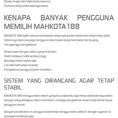
Desain ringan dan tidak boros resource
Performa tetap stabil saat digunakan
KENAPA BANYAK PENGGUNA
MEMILIH MAHKOTA188
MAHKOTA188 dipilih karena memberikan akses yang lebih sederhana tetapi tetap stabil.
Sistemnya dirancang agar pengguna bisa masuk tanpa hambatan teknis yang
mengganggu pengalaman.
Akses cepat dengan sistem yang terstruktur
Stabil meskipun trafik sedang tinggi
Bisa digunakan kapan saja
Link alternatif selalu tersedia
Pengalaman pengguna lebih konsisten
SISTEM YANG DIRANCANG AGAR TETAP
STABIL
MAHKOTA188 menggunakan sistem yang terus dipantau agar tetap stabil saat digunakan
banyak orang sekaligus. Hal ini membantu menjaga pengalaman akses tetap lancar tanpa
gangguan berarti.
Dengan pendekatan ini, pengguna bisa tetap menggunakan platform dengan nyaman di
berbagai kondisi jaringan.