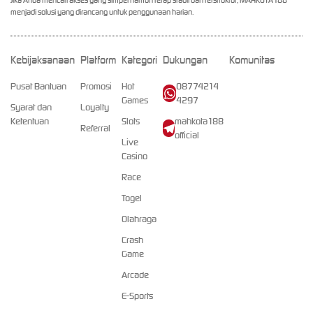
menjadi solusi yang dirancang untuk penggunaan harian.
Kebijaksanaan
Platform
Kategori
Dukungan
Komunitas
Pusat Bantuan
Promosi
Hot
08774214
Games
4297
Syarat dan
Loyalty
Ketentuan
Slots
mahkota188
Referral
official
Live
Casino
Race
Togel
Olahraga
Crash
Game
Arcade
E-Sports