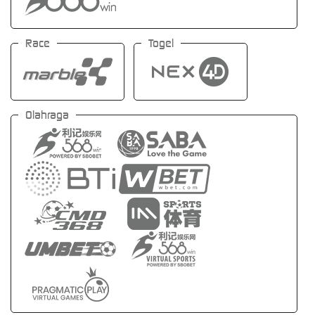
Race
Togel
Olahraga