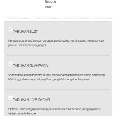
Sabung
Ayam
TARUHAN SLOT
Penyedia slot online dengan beragam pilihan game menarik yang memudahkan
pemain untuk mencapai jackpot
TARUHAN OLAHRAGA
Sportsbook Gaming Platform Terbaik menawarkan lebih banyak game, odds yang
lebih tinggi, dan menyediakan pilihan yang lebih banyak untuk pemain.
TARUHAN LIVE KASINO
Platform Pilihan bagi perusahaan-perusahaan terbaik di dunia, dengan pilihan
variasi game terbanyak