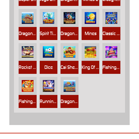
Dragon Fishing
Spirit Tide Legend
Dragon of Demons
Mines
Classic Mario
Rocket Derby
Dice
Cai Shen Fishing
King Of Football
Fishing Disco
Fishing YiLuFa
Running Chicken
Dragon Fishing II