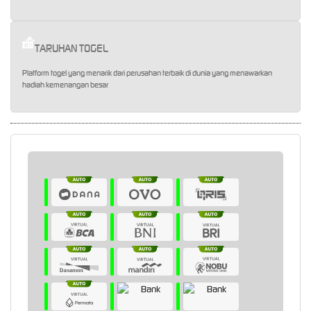
TARUHAN TOGEL
Platform togel yang menarik dari perusahan terbaik di dunia yang menawarkan
hadiah kemenangan besar