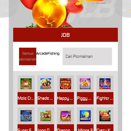
JDB
Semua
Arcade
Fishing
permainan
Mole Crash
Shade Dragons Fishing
Happy New Year
Piggy Bank TapTap
Fighter Fire
Super Super Fruit
Jogo Do Bicho
Dragon Master
Mines 2
Crazy King Kong