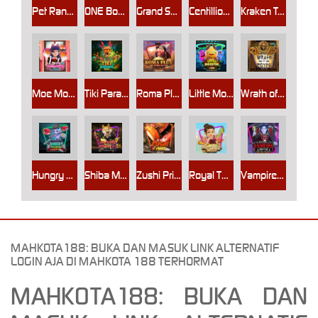
Pet Ranger
ONE Boxing
Grand Shine
Centillion Gods
Kraken Treasure
Moe Moe Cute
Tiki Paradise
Roma Plus
Little Monster
Wrath of Egypt
Hungry Krahung
Shiba Mogul
Zushi Prime
Royal Thai Dessert
Vampire Hunter
MAHKOTA188: BUKA DAN MASUK LINK ALTERNATIF
LOGIN AJA DI MAHKOTA 188 TERHORMAT
MAHKOTA188: BUKA DAN