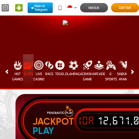
Main di
MASUK
DAFTAR
Telegram
HOT
SLOTS
LIVE
RACE
TOGEL
OLAHRAGA
CRASH
ARCADE
E-
SABUNG
PROM
GAMES
CASINO
GAME
SPORTS
AYAM
IDR
12,671,
JACKPOT
PLAY