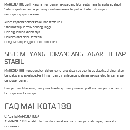
MAHKOTA188 dipilih karena memberikan akses yang lebih sederhana tetapi tetap stabil.
Sistemnya dirancang agar pengguna bisa masuk tanpa hambatan teknis yang
mengganggu pengalaman.
Akses cepat dengan sistem yang terstruktur
Stabil meskipun trafik sedang tinggi
Bisa digunakan kapan saja
Link alternatif selalu tersedia
Pengalaman pengguna lebih konsisten
SISTEM YANG DIRANCANG AGAR TETAP
STABIL
MAHKOTA188 menggunakan sistem yang terus dipantau agar tetap stabil saat digunakan
banyak orang sekaligus. Hal ini membantu menjaga pengalaman akses tetap lancar tanpa
gangguan berarti.
Dengan pendekatan ini, pengguna bisa tetap menggunakan platform dengan nyaman di
berbagai kondisi jaringan.
FAQ MAHKOTA188
Q:
Apa itu MAHKOTA188?
A:
MAHKOTA188 adalah platform dengan akses resmi yang mudah, cepat, dan stabil
digunakan.