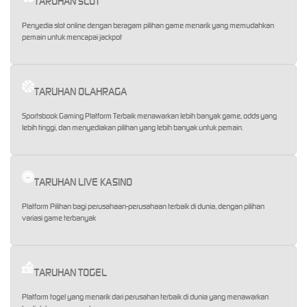
TARUHAN SLOT
Penyedia slot online dengan beragam pilihan game menarik yang memudahkan
pemain untuk mencapai jackpot
TARUHAN OLAHRAGA
Sportsbook Gaming Platform Terbaik menawarkan lebih banyak game, odds yang
lebih tinggi, dan menyediakan pilihan yang lebih banyak untuk pemain.
TARUHAN LIVE KASINO
Platform Pilihan bagi perusahaan-perusahaan terbaik di dunia, dengan pilihan
variasi game terbanyak
TARUHAN TOGEL
Platform togel yang menarik dari perusahan terbaik di dunia yang menawarkan