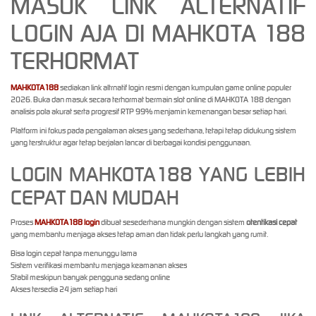
MASUK LINK ALTERNATIF
LOGIN AJA DI MAHKOTA 188
TERHORMAT
MAHKOTA188
sediakan link altrnatif login resmi dengan kumpulan game online populer
2026. Buka dan masuk secara terhormat bermain slot online di MAHKOTA 188 dengan
analisis pola akurat serta progresif RTP 99% menjamin kemenangan besar setiap hari.
Platform ini fokus pada pengalaman akses yang sederhana, tetapi tetap didukung sistem
yang terstruktur agar tetap berjalan lancar di berbagai kondisi penggunaan.
LOGIN MAHKOTA188 YANG LEBIH
CEPAT DAN MUDAH
Proses
MAHKOTA188 login
dibuat sesederhana mungkin dengan sistem
otentikasi cepat
yang membantu menjaga akses tetap aman dan tidak perlu langkah yang rumit.
Bisa login cepat tanpa menunggu lama
Sistem verifikasi membantu menjaga keamanan akses
Stabil meskipun banyak pengguna sedang online
Akses tersedia 24 jam setiap hari