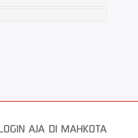
LOGIN AJA DI MAHKOTA