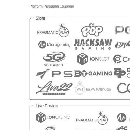
Platform Penyedia Layanan
Slots
Live Casino