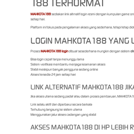
188 TERHORMAT
MAHKOTA188
sediakan link altrnatif login resmi dengan kumpulan game 
setiap hari.
Platform ini fokus pada pengalaman akses yang sederhana, tetapi tetap didu
LOGIN MAHKOTA188 YANG 
Proses
MAHKOTA188 login
dibuat sesederhana mungkin dengan sistem
ot
Bisa login cepat tanpa menunggu lama
Sistem verifikasi membantu menjaga keamanan akses
Stabil meskipun banyak pengguna sedang online
Akses tersedia 24 jam setiap hari
LINK ALTERNATIF MAHKOTA188 JI
Jika akses utama sedang padat atau dalam proses pembaruan, MAHKOTA188
Link selalu aktif dan diperbarui secara berkala
Terhubung langsung ke sistem utama
Menggunakan jalur akses cadangan yang stabil
AKSES MAHKOTA188 DI HP LEBIH 