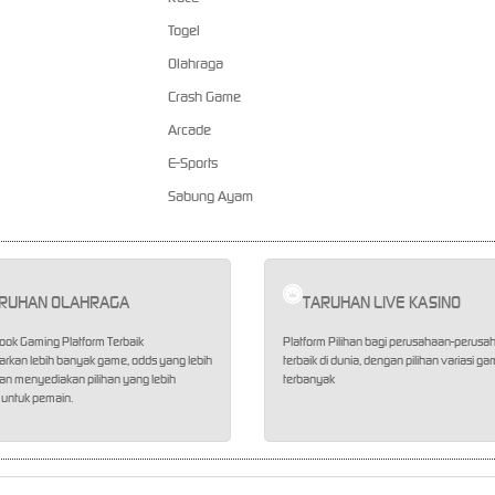
Togel
Olahraga
Crash Game
Arcade
E-Sports
Sabung Ayam
RUHAN OLAHRAGA
TARUHAN LIVE KASINO
ook Gaming Platform Terbaik
Platform Pilihan bagi perusahaan-perusa
kan lebih banyak game, odds yang lebih
terbaik di dunia, dengan pilihan variasi g
 dan menyediakan pilihan yang lebih
terbanyak
untuk pemain.