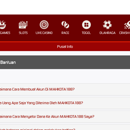
 GAMES
SLOTS
LIVE CASINO
RACE
TOGEL
OLAHRAGA
CRASH
Pusat Info
 Bantuan
gaimana Cara Membuat Akun Di MAHKOTA188?
a Uang Apa Saja Yang Diterima Oleh MAHKOTA188?
gaimana Cara Menyetor Dana Ke Akun MAHKOTA188 Saya?