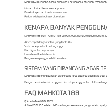
MAHKOTA188 sudah dioptimalkan untuk perangkat mobile agar tetap ringa
Mudah dibuka di semua smartphone
Desain ringan dan tidak boros resource
Performa tetap stabil saat digunakan
KENAPA BANYAK PENGGUN
MAHKOTA188 dipilih karena memberikan akses yang lebih sederhana tetap
Akses cepat dengan sistem yang terstruktur
Stabil meskipun trafik sedang tinggi
Bisa digunakan kapan saja
Link alternatif selalu tersedia
Pengalaman pengguna lebih konsisten
SISTEM YANG DIRANCANG AGAR TE
MAHKOTA188 menggunakan sistem yang terus dipantau agar tetap stabil sa
Dengan pendekatan ini, pengguna bisa tetap menggunakan platform dengan
FAQ MAHKOTA188
Q:
Apa itu MAHKOTA188?
A:
MAHKOTA188 adalah platform dengan akses resmi yang mudah, cepat, da