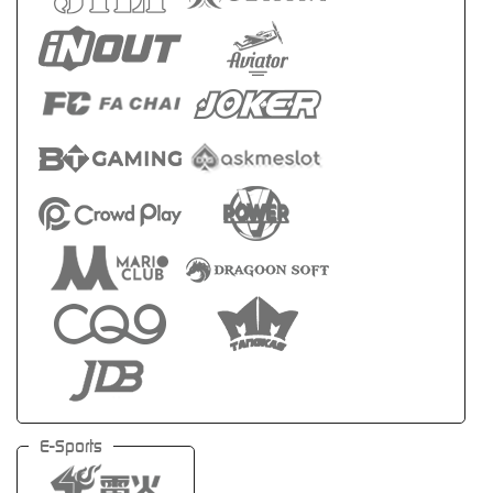
E-Sports