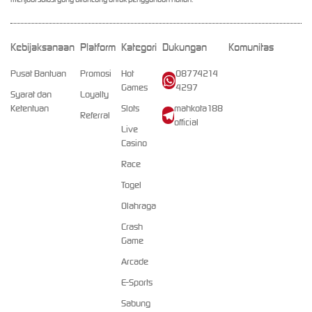
Kebijaksanaan
Platform
Kategori
Dukungan
Komunitas
Pusat Bantuan
Promosi
Hot
08774214
Games
4297
Syarat dan
Loyalty
Ketentuan
Slots
mahkota188
Referral
official
Live
Casino
Race
Togel
Olahraga
Crash
Game
Arcade
E-Sports
Sabung