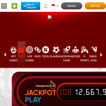
Main di
MASUK
DAFTAR
Telegram
HOT
SLOTS
LIVE
RACE
TOGEL
OLAHRAGA
CRASH
ARCADE
E-
SABUNG
PROM
GAMES
CASINO
GAME
SPORTS
AYAM
IDR
12,667,
JACKPOT
PLAY