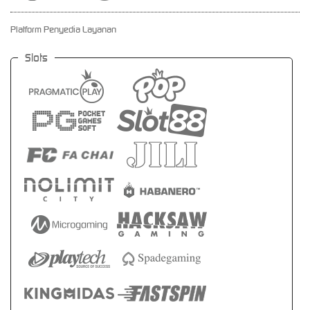
Platform Penyedia Layanan
Slots