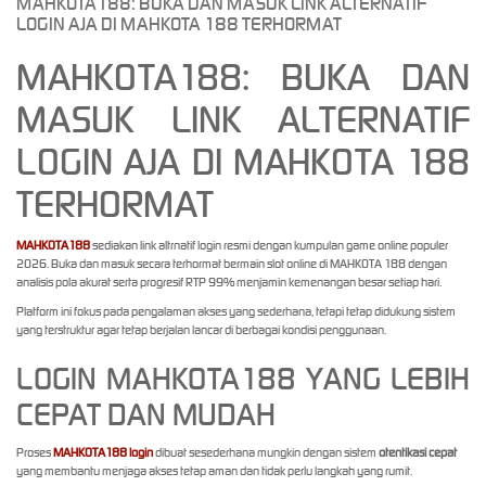
MAHKOTA188: BUKA DAN MASUK LINK ALTERNATIF
LOGIN AJA DI MAHKOTA 188 TERHORMAT
MAHKOTA188: BUKA DAN
MASUK LINK ALTERNATIF
LOGIN AJA DI MAHKOTA 188
TERHORMAT
MAHKOTA188
sediakan link altrnatif login resmi dengan kumpulan game online populer
2026. Buka dan masuk secara terhormat bermain slot online di MAHKOTA 188 dengan
analisis pola akurat serta progresif RTP 99% menjamin kemenangan besar setiap hari.
Platform ini fokus pada pengalaman akses yang sederhana, tetapi tetap didukung sistem
yang terstruktur agar tetap berjalan lancar di berbagai kondisi penggunaan.
LOGIN MAHKOTA188 YANG LEBIH
CEPAT DAN MUDAH
Proses
MAHKOTA188 login
dibuat sesederhana mungkin dengan sistem
otentikasi cepat
yang membantu menjaga akses tetap aman dan tidak perlu langkah yang rumit.