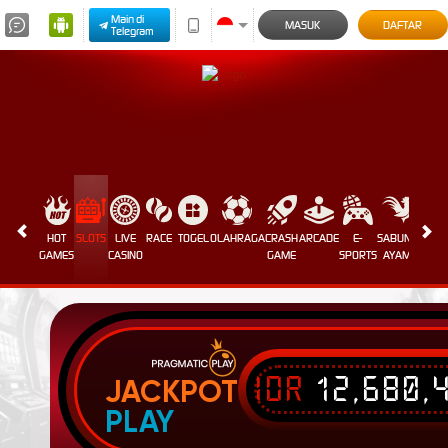
Main di
MASUK
DAFTAR
Telegram
HOT
SLOTS
LIVE
RACE
TOGEL
OLAHRAGA
CRASH
ARCADE
E-
SABUNG
PROM
GAMES
CASINO
GAME
SPORTS
AYAM
IDR
12,680,
JACKPOT
PLAY