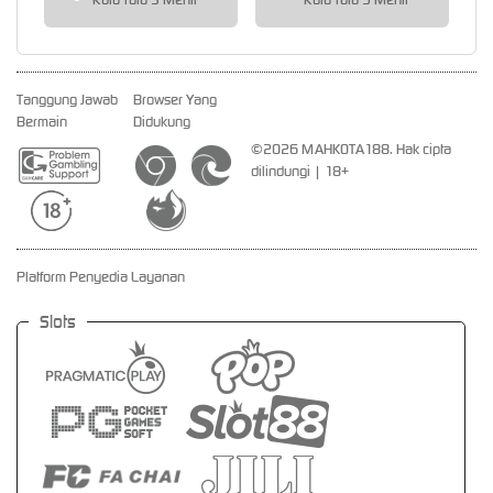
Tanggung Jawab
Browser Yang
Bermain
Didukung
©2026 MAHKOTA188. Hak cipta
dilindungi | 18+
Platform Penyedia Layanan
Slots