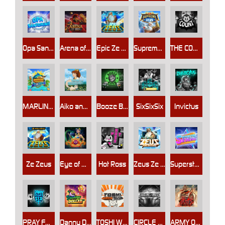
Opa Santorini!
Arena of Iron
Epic Ze Zeus
Supreme Zeus
THE COUNT
MARLIN MASTERS: THE BIG HAUL
Aiko and the Wind Spirit
Booze Bash
SixSixSix
Invictus
Ze Zeus
Eye of Medusa
Hot Ross
Zeus Ze Zecond
Superstar Sevens
PRAY FOR SIX
Danny Dollar
TOSHI WAYS CLUB
CIRCLE OF LIFE
ARMY OF ARES