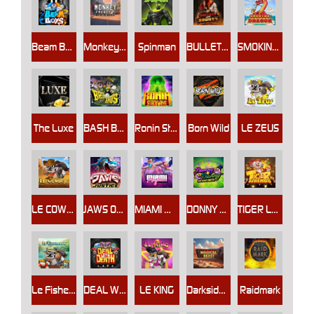
Beam Boys
Monkey Frenzy 2: Boss is Here!
Spinman
BULLETS AND BOUNTY
SMOKING DRAGON
The Luxe
BASH BROS
Ronin Stackways
Born Wild
LE ZEUS
LE COWBOY
JAWS OF JUSTICE
MIAMI MAYHEM
DONNY AND DANNY
TIGER LEGENDS
Le Fisherman
DEAL WITH DEATH
LE KING
Darkside Prairie: Magical Beast
Raidmark