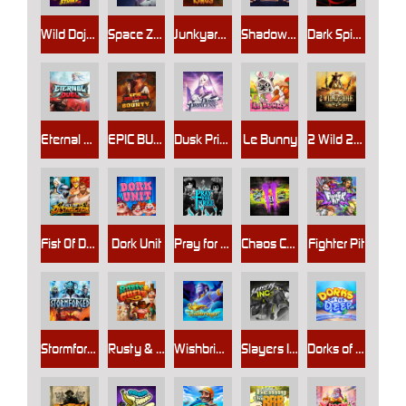
Wild Dojo Strike
Space Zoo
Junkyard Kings
Shadow Strike
Dark Spiral
Eternal Duel
EPIC BULLETS & BOUNTY
Dusk Princess
Le Bunny
2 Wild 2 Die
Fist Of Destruction
Dork Unit
Pray for Three
Chaos Crew 2
Fighter Pit
Stormforged
Rusty & Curly
Wishbringer
Slayers Inc
Dorks of The Deep