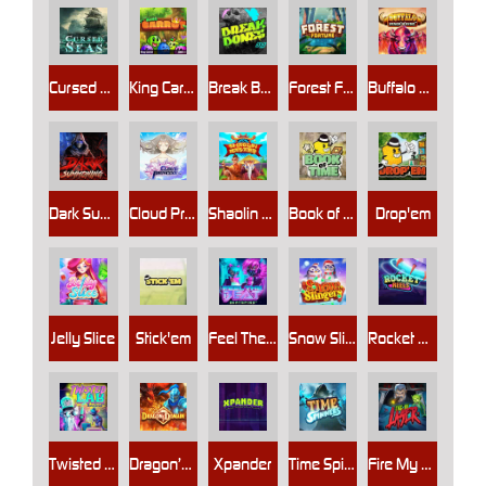
Cursed Seas
King Carrot
Break Bones
Forest Fortune
Buffalo Stack'n'Sync
Dark Summoning
Cloud Princess
Shaolin Master
Book of Time
Drop'em
Jelly Slice
Stick'em
Feel The Beat
Snow Slingers
Rocket Reels
Twisted Lab
Dragon’s Domain
Xpander
Time Spinners
Fire My Laser