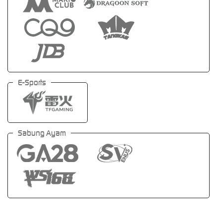
E-Sports
Sabung Ayam