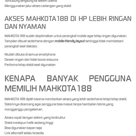
Terhubung langsung ke sistem utama
Menggunakan jalur akses cadangan yang stabil
AKSES MAHKOTA188 DI HP LEBIH RINGAN
DAN NYAMAN
MAHKOTA188 sudah dioptimalkan untuk perangkat mobile agar tetap ringan digunakan.
Tampilan dibuat sederhana dengan
mobile-friendly layout
sehingga tidak membebani
perangkat saat diakses.
Mudah dibuka di semua smartphone
Desain ringan dan tidak boros resource
Performa tetap stabil saat digunakan
KENAPA BANYAK PENGGUNA
MEMILIH MAHKOTA188
MAHKOTA188 dipilih karena memberikan akses yang lebih sederhana tetapi tetap stabil.
Sistemnya dirancang agar pengguna bisa masuk tanpa hambatan teknis yang
mengganggu pengalaman.
Akses cepat dengan sistem yang terstruktur
Stabil meskipun trafik sedang tinggi
Bisa digunakan kapan saja
Link alternatif selalu tersedia