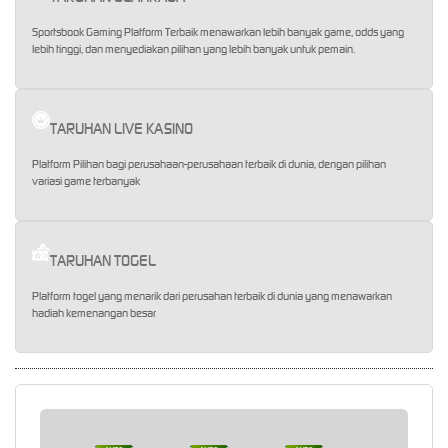
Sportsbook Gaming Platform Terbaik menawarkan lebih banyak game, odds yang
lebih tinggi, dan menyediakan pilihan yang lebih banyak untuk pemain.
TARUHAN LIVE KASINO
Platform Pilihan bagi perusahaan-perusahaan terbaik di dunia, dengan pilihan
variasi game terbanyak
TARUHAN TOGEL
Platform togel yang menarik dari perusahan terbaik di dunia yang menawarkan
hadiah kemenangan besar