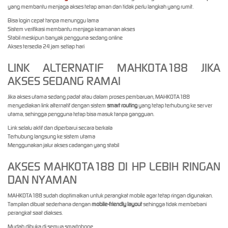
yang membantu menjaga akses tetap aman dan tidak perlu langkah yang rumit.
Bisa login cepat tanpa menunggu lama
Sistem verifikasi membantu menjaga keamanan akses
Stabil meskipun banyak pengguna sedang online
Akses tersedia 24 jam setiap hari
LINK ALTERNATIF MAHKOTA188 JIKA
AKSES SEDANG RAMAI
Jika akses utama sedang padat atau dalam proses pembaruan, MAHKOTA188
menyediakan link alternatif dengan sistem
smart routing
yang tetap terhubung ke server
utama, sehingga pengguna tetap bisa masuk tanpa gangguan.
Link selalu aktif dan diperbarui secara berkala
Terhubung langsung ke sistem utama
Menggunakan jalur akses cadangan yang stabil
AKSES MAHKOTA188 DI HP LEBIH RINGAN
DAN NYAMAN
MAHKOTA188 sudah dioptimalkan untuk perangkat mobile agar tetap ringan digunakan.
Tampilan dibuat sederhana dengan
mobile-friendly layout
sehingga tidak membebani
perangkat saat diakses.
Mudah dibuka di semua smartphone