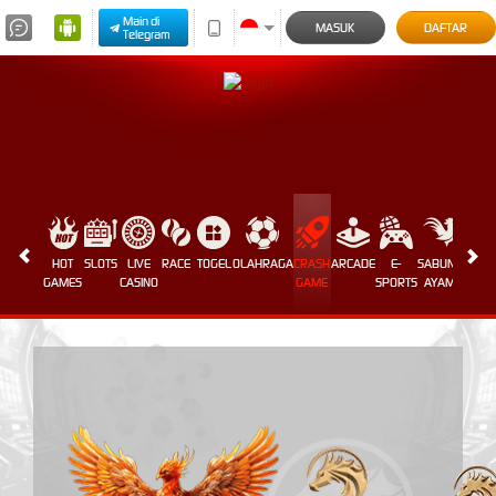
Main di
MASUK
DAFTAR
Telegram
HOT
SLOTS
LIVE
RACE
TOGEL
OLAHRAGA
CRASH
ARCADE
E-
SABUNG
PROM
GAMES
CASINO
GAME
SPORTS
AYAM