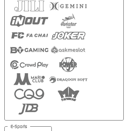
E-Sports