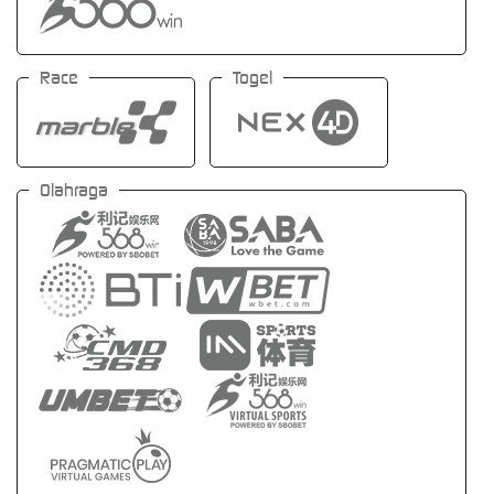
Race
Togel
Olahraga