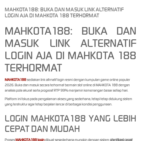
MAHKOTA188: BUKA DAN MASUK LINK ALTERNATIF
LOGIN AJA DI MAHKOTA 188 TERHORMAT
MAHKOTA188: BUKA DAN
MASUK LINK ALTERNATIF
LOGIN AJA DI MAHKOTA 188
TERHORMAT
MAHKOTA188
sediakan link altrnatif login resmi dengan kumpulan game online populer
2026. Buka dan masuk secara terhormat bermain slot online di MAHKOTA 188 dengan
analisis pola akurat serta progresif RTP 99% menjamin kemenangan besar setiap hari.
Platform ini fokus pada pengalaman akses yang sederhana, tetapi tetap didukung sistem
yang terstruktur agar tetap berjalan lancar di berbagai kondisi penggunaan.
LOGIN MAHKOTA188 YANG LEBIH
CEPAT DAN MUDAH
Proses
MAHKOTA188 login
dibuat sesederhana mungkin dengan sistem
otentikasi cepat